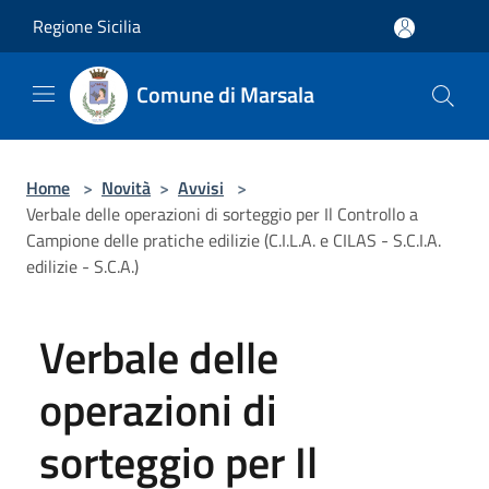
Salta al contenuto principale
Regione Sicilia
Comune di Marsala
Home
>
Novità
>
Avvisi
>
Verbale delle operazioni di sorteggio per Il Controllo a
Campione delle pratiche edilizie (C.I.L.A. e CILAS - S.C.I.A.
edilizie - S.C.A.)
Verbale delle
operazioni di
sorteggio per Il