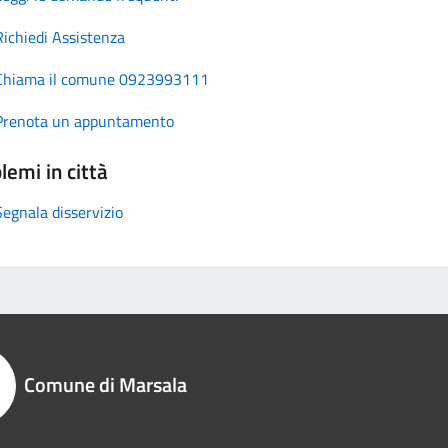
Richiedi Assistenza
Chiama il comune 0923993111
Prenota un appuntamento
lemi in città
Segnala disservizio
Comune di Marsala