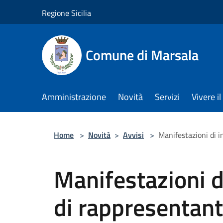
Salta al contenuto principale
Regione Sicilia
Comune di Marsala
Amministrazione
Novità
Servizi
Vivere 
Home
>
Novità
>
Avvisi
>
Manifestazioni di i
Manifestazioni d
di rappresentant