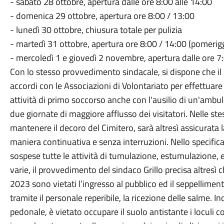
- sabato 28 ottobre, apertura dalle ore 8:00 alle 14:00
- domenica 29 ottobre, apertura ore 8:00 / 13:00
- lunedì 30 ottobre, chiusura totale per pulizia
- martedì 31 ottobre, apertura ore 8:00 / 14:00 (pomerigg
- mercoledì 1 e giovedì 2 novembre, apertura dalle ore 7:
Con lo stesso provvedimento sindacale, si dispone che 
accordi con le Associazioni di Volontariato per effettuare
attività di primo soccorso anche con l'ausilio di un'ambu
due giornate di maggiore afflusso dei visitatori. Nelle ste
mantenere il decoro del Cimitero, sarà altresì assicurata la
maniera continuativa e senza interruzioni. Nello specific
sospese tutte le attività di tumulazione, estumulazion
varie, il provvedimento del sindaco Grillo precisa altresì 
2023 sono vietati l’ingresso al pubblico ed il seppellimen
tramite il personale reperibile, la ricezione delle salme. Ino
pedonale, è vietato occupare il suolo antistante i loculi co