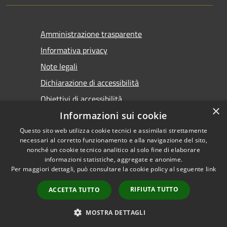
Amministrazione trasparente
Informativa privacy
Note legali
Dichiarazione di accessibilità
Obiettivi di accessibilità
×
Informazioni sui cookie
Questo sito web utilizza cookie tecnici e assimilati strettamente
necessari al corretto funzionamento e alla navigazione del sito,
nonché un cookie tecnico analitico al solo fine di elaborare
informazioni statistiche, aggregate e anonime.
RSS
Copyright © 2026 • Comune di
Per maggiori dettagli, può consultare la cookie policy al seguente
link
Accessibilità
Marsala • Powered by
Privacy
Municipium
Accesso
•
RIFIUTA TUTTO
ACCETTA TUTTO
Cookie
redazione
Mappa del sito
MOSTRA DETTAGLI