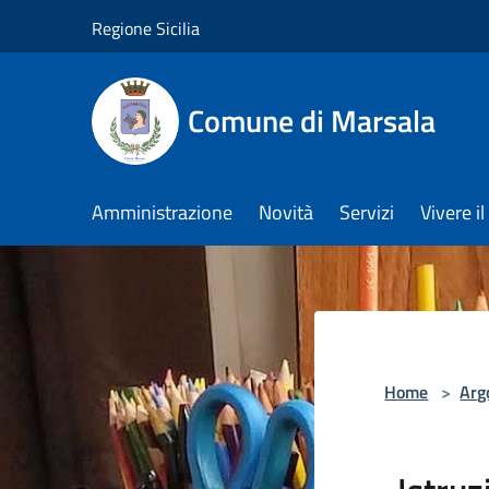
Salta al contenuto principale
Regione Sicilia
Comune di Marsala
Amministrazione
Novità
Servizi
Vivere 
Home
>
Arg