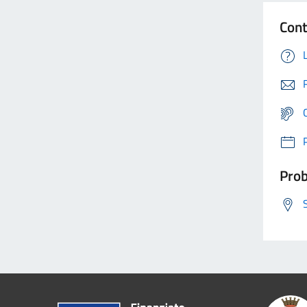
Cont
Prob