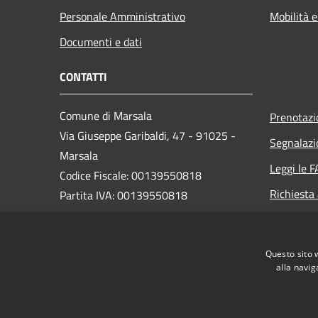
Personale Amministrativo
Mobilità e
Documenti e dati
CONTATTI
Comune di Marsala
Prenotaz
Via Giuseppe Garibaldi, 47 - 91025 -
Segnalazi
Marsala
Leggi le 
Codice Fiscale: 00139550818
Richiesta
Partita IVA: 00139550818
PEC:
protocollo@pec.comune.marsala.tp.it
Questo sito 
Centralino Unico: 0923 993111
alla navig