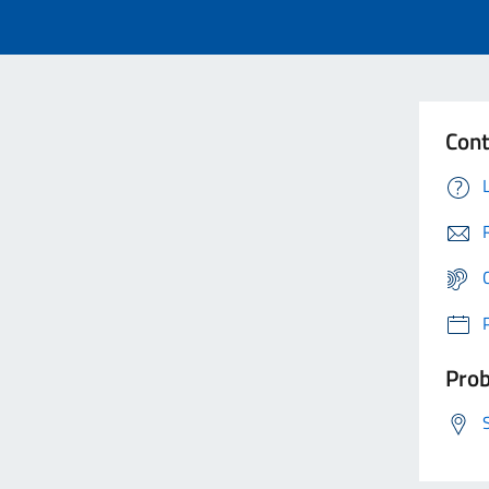
Cont
Prob