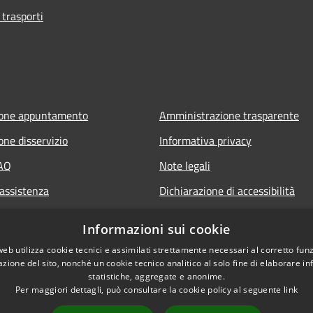
 trasporti
ione appuntamento
Amministrazione trasparente
one disservizio
Informativa privacy
FAQ
Note legali
 assistenza
Dichiarazione di accessibilità
Obiettivi di accessibilità
Informazioni sui cookie
web utilizza cookie tecnici e assimilati strettamente necessari al corretto fu
azione del sito, nonché un cookie tecnico analitico al solo fine di elaborare i
statistiche, aggregate e anonime.
Per maggiori dettagli, può consultare la cookie policy al seguente
link