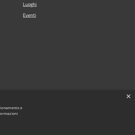
Luoghi
Eventi
×
nzionamento e
nformazioni