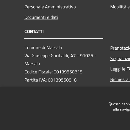
Personale Amministrativo
Mobilità e
Documenti e dati
CONTATTI
Comune di Marsala
Prenotaz
Via Giuseppe Garibaldi, 47 - 91025 -
Segnalazi
Marsala
Leggi le 
Codice Fiscale: 00139550818
Richiesta
Partita IVA: 00139550818
PEC:
protocollo@pec.comune.marsala.tp.it
Questo sito 
Centralino Unico: 0923 993111
alla navig