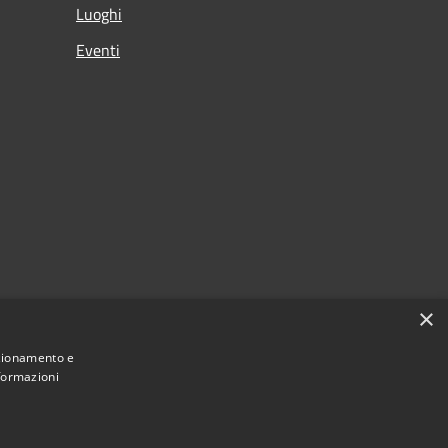
Luoghi
Eventi
×
nzionamento e
nformazioni