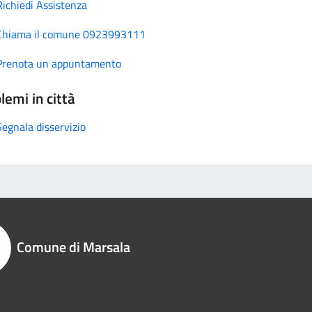
Richiedi Assistenza
Chiama il comune 0923993111
Prenota un appuntamento
lemi in città
Segnala disservizio
Comune di Marsala