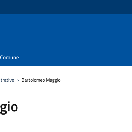
il Comune
trativo
>
Bartolomeo Maggio
gio