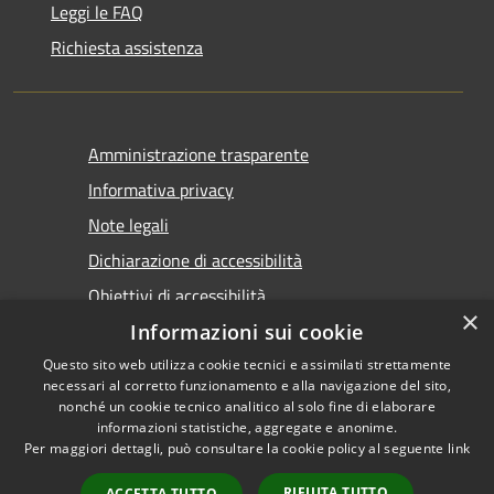
Leggi le FAQ
Richiesta assistenza
Amministrazione trasparente
Informativa privacy
Note legali
Dichiarazione di accessibilità
Obiettivi di accessibilità
×
Informazioni sui cookie
Questo sito web utilizza cookie tecnici e assimilati strettamente
necessari al corretto funzionamento e alla navigazione del sito,
nonché un cookie tecnico analitico al solo fine di elaborare
informazioni statistiche, aggregate e anonime.
RSS
Copyright © 2026 • Comune di
Per maggiori dettagli, può consultare la cookie policy al seguente
link
Accessibilità
Marsala • Powered by
Privacy
Municipium
Accesso
•
RIFIUTA TUTTO
ACCETTA TUTTO