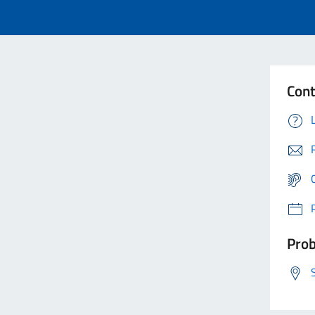
Cont
Prob