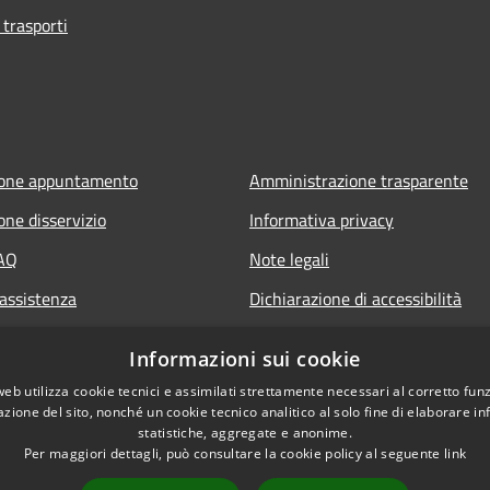
 trasporti
ione appuntamento
Amministrazione trasparente
one disservizio
Informativa privacy
FAQ
Note legali
 assistenza
Dichiarazione di accessibilità
Obiettivi di accessibilità
Informazioni sui cookie
web utilizza cookie tecnici e assimilati strettamente necessari al corretto fu
azione del sito, nonché un cookie tecnico analitico al solo fine di elaborare i
statistiche, aggregate e anonime.
Per maggiori dettagli, può consultare la cookie policy al seguente
link