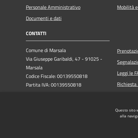
Personale Amministrativo
Mobilità e
Documenti e dati
CONTATTI
Comune di Marsala
Prenotaz
Via Giuseppe Garibaldi, 47 - 91025 -
Segnalazi
Marsala
Leggi le 
Codice Fiscale: 00139550818
Richiesta
Partita IVA: 00139550818
PEC:
protocollo@pec.comune.marsala.tp.it
Questo sito 
Centralino Unico: 0923 993111
alla navig