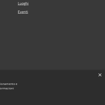
Luoghi
Eventi
×
nzionamento e
nformazioni