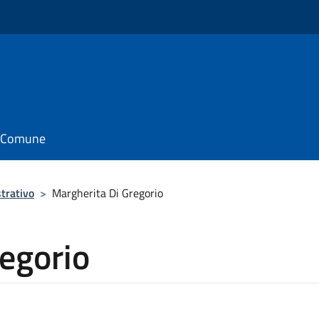
il Comune
trativo
>
Margherita Di Gregorio
egorio