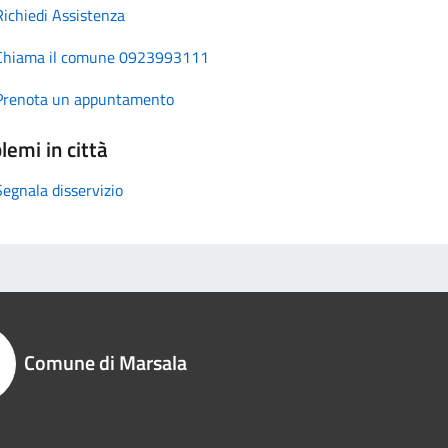
Richiedi Assistenza
Chiama il comune 0923993111
Prenota un appuntamento
lemi in città
Segnala disservizio
Comune di Marsala