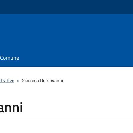
il Comune
trativo
>
Giacoma Di Giovanni
anni