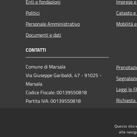
Enti e fondazioni
Imprese 
Politici
Catasto e
Personale Amministrativo
Mobilità e
Documenti e dati
CONTATTI
Comune di Marsala
Prenotaz
Via Giuseppe Garibaldi, 47 - 91025 -
Segnalazi
Marsala
Leggi le 
Codice Fiscale: 00139550818
Richiesta
Partita IVA: 00139550818
PEC:
protocollo@pec.comune.marsala.tp.it
Questo sito 
Centralino Unico: 0923 993111
alla navig