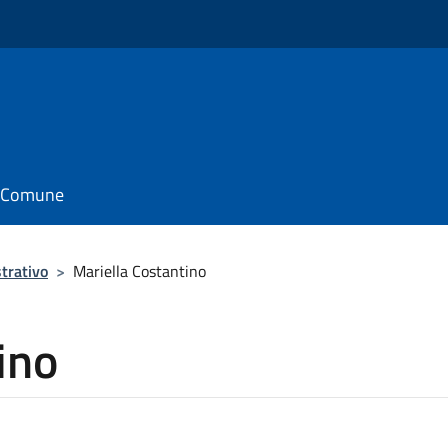
il Comune
trativo
>
Mariella Costantino
ino