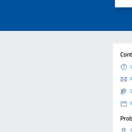
Cont
Prob