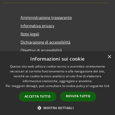
Amministrazione trasparente
Informativa privacy
Note legali
Dichiarazione di accessibilità
Obiettivi di accessibilità
×
Informazioni sui cookie
Questo sito web utilizza cookie tecnici e assimilati strettamente
necessari al corretto funzionamento e alla navigazione del sito,
nonché un cookie tecnico analitico al solo fine di elaborare
informazioni statistiche, aggregate e anonime.
RSS
Copyright © 2026 • Comune di
Per maggiori dettagli, può consultare la cookie policy al seguente
link
Accessibilità
Marsala • Powered by
Privacy
Municipium
Accesso
•
RIFIUTA TUTTO
ACCETTA TUTTO
Cookie
redazione
Mappa del sito
MOSTRA DETTAGLI