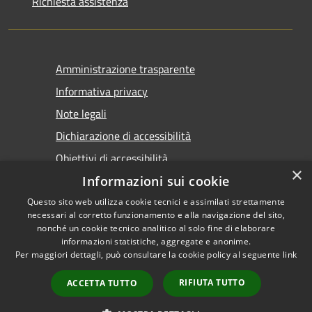
Richiesta assistenza
Amministrazione trasparente
Informativa privacy
Note legali
Dichiarazione di accessibilità
Obiettivi di accessibilità
×
Informazioni sui cookie
Questo sito web utilizza cookie tecnici e assimilati strettamente
necessari al corretto funzionamento e alla navigazione del sito,
nonché un cookie tecnico analitico al solo fine di elaborare
informazioni statistiche, aggregate e anonime.
RSS
Copyright © 2026 • Comune di
Per maggiori dettagli, può consultare la cookie policy al seguente
link
Accessibilità
Marsala • Powered by
Privacy
Municipium
Accesso
•
RIFIUTA TUTTO
ACCETTA TUTTO
Cookie
redazione