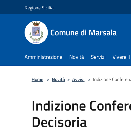
Salta al contenuto principale
Regione Sicilia
Comune di Marsala
Amministrazione
Novità
Servizi
Vivere 
Home
>
Novità
>
Avvisi
>
Indizione Conferenz
Indizione Confer
Decisoria