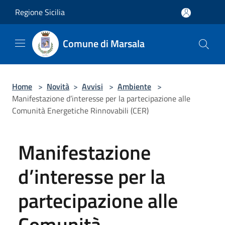
Salta al contenuto principale
Regione Sicilia
Comune di Marsala
Home
>
Novità
>
Avvisi
>
Ambiente
>
Manifestazione d’interesse per la partecipazione alle
Comunità Energetiche Rinnovabili (CER)
Manifestazione
d’interesse per la
partecipazione alle
Comunità