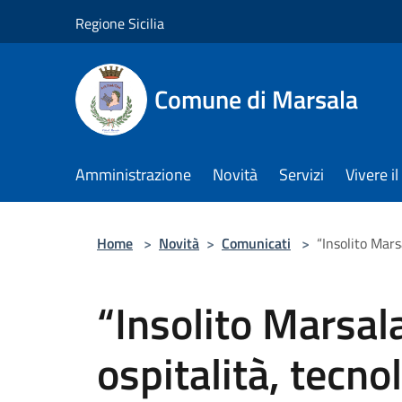
Salta al contenuto principale
Regione Sicilia
Comune di Marsala
Amministrazione
Novità
Servizi
Vivere 
Home
>
Novità
>
Comunicati
>
“Insolito Mars
“Insolito Marsal
ospitalità, tecno