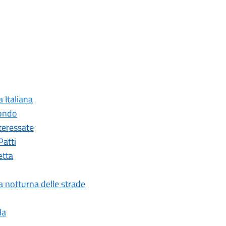
a Italiana
mondo
nteressate
Patti
etta
ia notturna delle strade
la