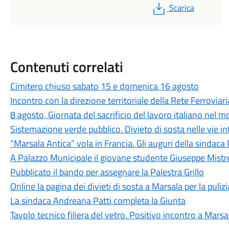
PDF
Scarica
Contenuti correlati
Cimitero chiuso sabato 15 e domenica 16 agosto
Incontro con la direzione territoriale della Rete Ferroviari
8 agosto, Giornata del sacrificio del lavoro italiano nel 
Sistemazione verde pubblico. Divieto di sosta nelle vie i
“Marsala Antica” vola in Francia. Gli auguri della sindaca 
A Palazzo Municipale il giovane studente Giuseppe Mistr
Pubblicato il bando per assegnare la Palestra Grillo
Online la pagina dei divieti di sosta a Marsala per la puliz
La sindaca Andreana Patti completa la Giunta
Tavolo tecnico filiera del vetro. Positivo incontro a Marsa