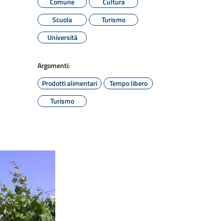
Comune
Cultura
Scuola
Turismo
Università
Argomenti:
Prodotti alimentari
Tempo libero
Turismo